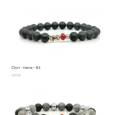
Don – Nera – 8.3
59,00
€