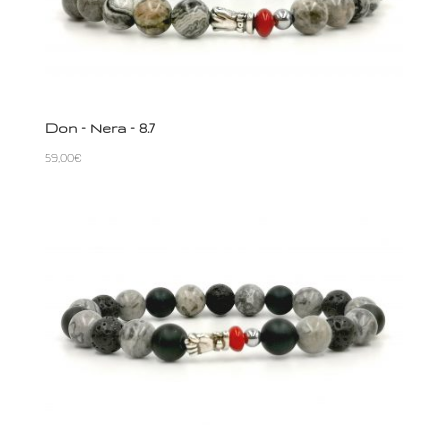
Don – Nera – 8.7
59,00
€