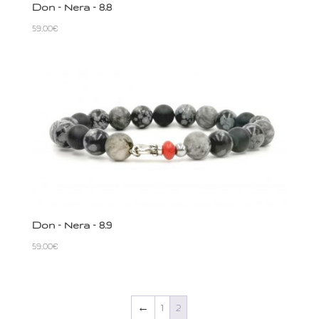
Don – Nera – 8.8
59,00
€
Don – Nera – 8.9
59,00
€
←
1
2