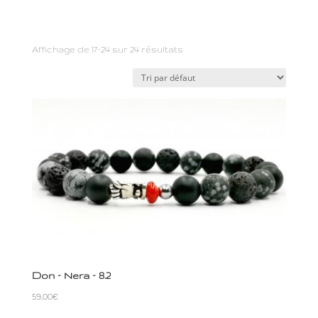
Affichage de 17–24 sur 24 résultats
Don – Nera – 8.2
59,00
€