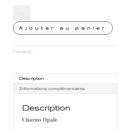
quantité
de
Charms
Ajouter au panier
Dio
O
Opale
Catégorie :
Pendentif Plaque Or
Description
Informations complémentaires
Description
Charms Opale