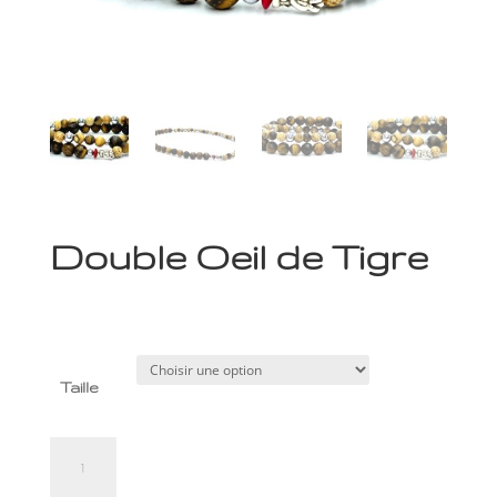
Double Oeil de Tigre
79,00
€
Taille
quantité
de