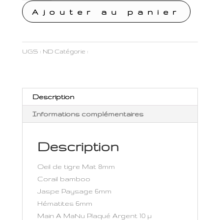
Double
Ajouter au panier
Oeil
de
Tigre
UGS :
ND
Catégorie :
Double hom
Description
Informations complémentaires
Description
Oeil de tigre Mat 8mm
Corail bamboo
Jaspe Paysage 6mm
Hématites 6mm
Main A MaNu Plaqué Argent 10 µ